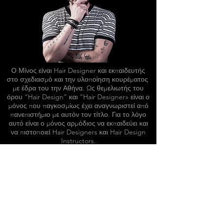
Ο Μίνος είναι Hair Designer και εκπαιδευτής
στο σχεδιασμό και την υλοποίηση κουρέματος
με έδρα του την Αθήνα. Ως θεμελιωτής του
όρου “Hair Design” και “Hair Designer» είναι ο
μόνος που παγκοσμίως έχει αναγνωριστεί από
πανεπιστήμιο με αυτόν τον τίτλο. Για το λόγο
αυτό είναι ο μόνος αρμόδιος να εκπαιδεύει και
να πιστοποιεί Hair Designers και Hair Design
Instructors.
Διαβάστε Περισσότερα για τον ΜΙΝΟ
P
ORTFOLIO